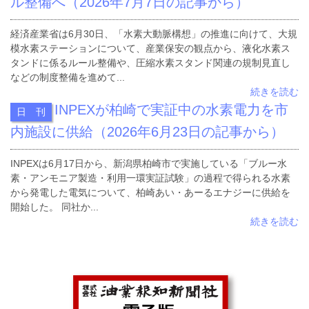
ル整備へ（2026年7月7日の記事から）
経済産業省は6月30日、「水素大動脈構想」の推進に向けて、大規
模水素ステーションについて、産業保安の観点から、液化水素ス
タンドに係るルール整備や、圧縮水素スタンド関連の規制見直し
などの制度整備を進めて...
続きを読む
INPEXが柏崎で実証中の水素電力を市
日 刊
内施設に供給（2026年6月23日の記事から）
INPEXは6月17日から、新潟県柏崎市で実施している「ブルー水
素・アンモニア製造・利用一環実証試験」の過程で得られる水素
から発電した電気について、柏崎あい・あーるエナジーに供給を
開始した。 同社か...
続きを読む