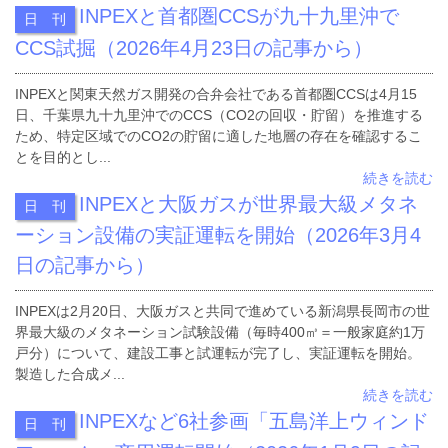
INPEXと首都圏CCSが九十九里沖で
日 刊
CCS試掘（2026年4月23日の記事から）
INPEXと関東天然ガス開発の合弁会社である首都圏CCSは4月15
日、千葉県九十九里沖でのCCS（CO2の回収・貯留）を推進する
ため、特定区域でのCO2の貯留に適した地層の存在を確認するこ
とを目的とし...
続きを読む
INPEXと大阪ガスが世界最大級メタネ
日 刊
ーション設備の実証運転を開始（2026年3月4
日の記事から）
INPEXは2月20日、大阪ガスと共同で進めている新潟県長岡市の世
界最大級のメタネーション試験設備（毎時400㎥＝一般家庭約1万
戸分）について、建設工事と試運転が完了し、実証運転を開始。
製造した合成メ...
続きを読む
INPEXなど6社参画「五島洋上ウィンド
日 刊