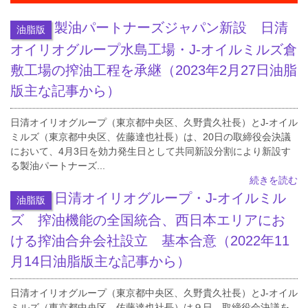
製油パートナーズジャパン新設 日清
油脂版
オイリオグループ水島工場・J-オイルミルズ倉
敷工場の搾油工程を承継（2023年2月27日油脂
版主な記事から）
日清オイリオグループ（東京都中央区、久野貴久社長）とJ-オイル
ミルズ（東京都中央区、佐藤達也社長）は、20日の取締役会決議
において、4月3日を効力発生日として共同新設分割により新設す
る製油パートナーズ...
続きを読む
日清オイリオグループ・J-オイルミル
油脂版
ズ 搾油機能の全国統合、西日本エリアにお
ける搾油合弁会社設立 基本合意（2022年11
月14日油脂版主な記事から）
日清オイリオグループ（東京都中央区、久野貴久社長）とJ-オイル
ミルズ（東京都中央区、佐藤達也社長）は９日、取締役会決議を