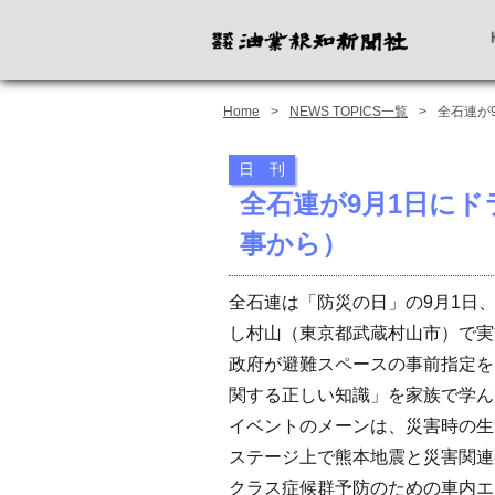
Home
NEWS TOPICS一覧
全石連が
日 刊
全石連が9月1日にド
事から）
全石連は「防災の日」の9月1日
し村山（東京都武蔵村山市）で実
政府が避難スペースの事前指定を
関する正しい知識」を家族で学ん
イベントのメーンは、災害時の生
ステージ上で熊本地震と災害関連
クラス症候群予防のための車内エ