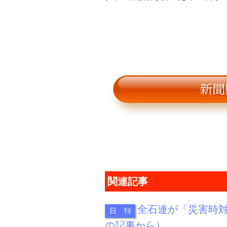
関連記事
全石連が「災害時対
日 刊
の記事から）