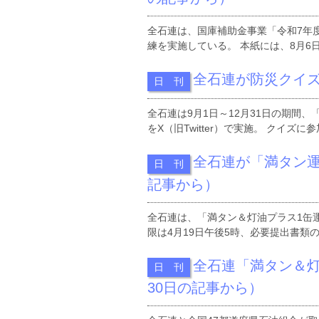
全石連は、国庫補助金事業「令和7年
練を実施している。 本紙には、8月6日
全石連が防災クイズ
日 刊
全石連は9月1日～12月31日の期間
をX（旧Twitter）で実施。 クイズ
全石連が「満タン運
日 刊
記事から）
全石連は、「満タン＆灯油プラス1缶
限は4月19日午後5時、必要提出書類の
全石連「満タン＆灯
日 刊
30日の記事から）