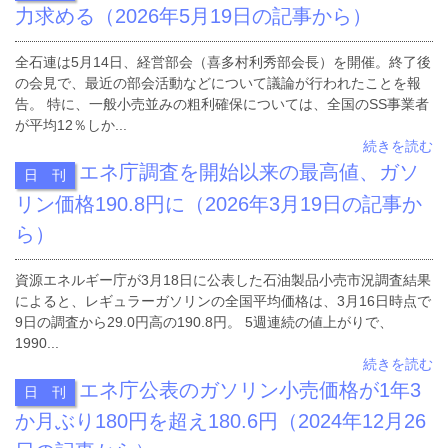
力求める（2026年5月19日の記事から）
全石連は5月14日、経営部会（喜多村利秀部会長）を開催。終了後
の会見で、最近の部会活動などについて議論が行われたことを報
告。 特に、一般小売並みの粗利確保については、全国のSS事業者
が平均12％しか...
続きを読む
エネ庁調査を開始以来の最高値、ガソ
日 刊
リン価格190.8円に（2026年3月19日の記事か
ら）
資源エネルギー庁が3月18日に公表した石油製品小売市況調査結果
によると、レギュラーガソリンの全国平均価格は、3月16日時点で
9日の調査から29.0円高の190.8円。 5週連続の値上がりで、
1990...
続きを読む
エネ庁公表のガソリン小売価格が1年3
日 刊
か月ぶり180円を超え180.6円（2024年12月26